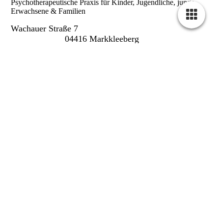
Psychotherapeutische Praxis für Kinder, Jugendliche, junge
Erwachsene & Familien
Wachauer Straße 7
04416 Markkleeberg
Telefon: 0341 3541150
Mail:
psychotherapie@waak.de
Web: www.waak.de
Kontaktformular
Klicken Sie hier, um zum Kon­takt­for­mu­lar
der Praxis zu kommen