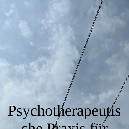
Startseite
Die Praxis
Über mich
Weitere Infos
Psychotherapeutis
Lage/Anfahrt
che Praxis für