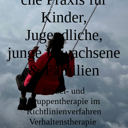
Kontakt
Kinder,
Datenschutzerklärung
Jugendliche,
junge Erwachsene
Impressum
& Familien
Einzel- und
Gruppentherapie im
Richtlinienverfahren
Verhaltenstherapie